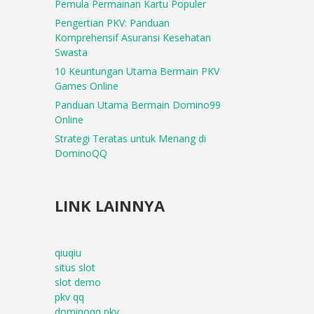
Pemula Permainan Kartu Populer
Pengertian PKV: Panduan
Komprehensif Asuransi Kesehatan
Swasta
10 Keuntungan Utama Bermain PKV
Games Online
Panduan Utama Bermain Domino99
Online
Strategi Teratas untuk Menang di
DominoQQ
LINK LAINNYA
qiuqiu
situs slot
slot demo
pkv qq
dominoqq pkv