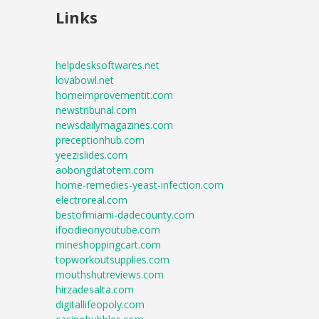
Links
helpdesksoftwares.net
lovabowl.net
homeimprovementit.com
newstribunal.com
newsdailymagazines.com
preceptionhub.com
yeezislides.com
aobongdatotem.com
home-remedies-yeast-infection.com
electroreal.com
bestofmiami-dadecounty.com
ifoodieonyoutube.com
mineshoppingcart.com
topworkoutsupplies.com
mouthshutreviews.com
hirzadesalta.com
digitallifeopoly.com