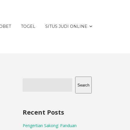
OBET
TOGEL
SITUS JUDI ONLINE
Search
Recent Posts
Pengertian Sakong: Panduan