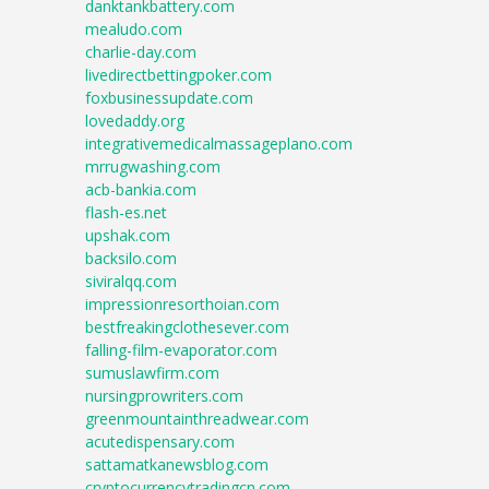
danktankbattery.com
mealudo.com
charlie-day.com
livedirectbettingpoker.com
foxbusinessupdate.com
lovedaddy.org
integrativemedicalmassageplano.com
mrrugwashing.com
acb-bankia.com
flash-es.net
upshak.com
backsilo.com
siviralqq.com
impressionresorthoian.com
bestfreakingclothesever.com
falling-film-evaporator.com
sumuslawfirm.com
nursingprowriters.com
greenmountainthreadwear.com
acutedispensary.com
sattamatkanewsblog.com
cryptocurrencytradingcn.com