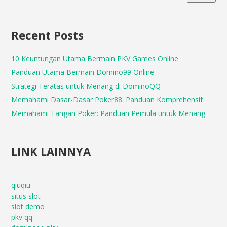
Recent Posts
10 Keuntungan Utama Bermain PKV Games Online
Panduan Utama Bermain Domino99 Online
Strategi Teratas untuk Menang di DominoQQ
Memahami Dasar-Dasar Poker88: Panduan Komprehensif
Memahami Tangan Poker: Panduan Pemula untuk Menang
LINK LAINNYA
qiuqiu
situs slot
slot demo
pkv qq