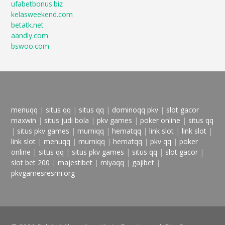
ufabetbonus.biz
kelasweekend.com
betatk.net
aandly.com
bswoo.com
menuqq
|
situs qq
|
situs qq
|
dominoqq pkv
|
slot gacor
maxwin
|
situs judi bola
|
pkv games
|
poker online
|
situs qq
|
situs pkv games
|
murniqq
|
hematqq
|
link slot
|
link slot
|
link slot
|
menuqq
|
murniqq
|
hematqq
|
pkv qq
|
poker
online
|
situs qq
|
situs pkv games
|
situs qq
|
slot gacor
|
slot bet 200
|
majestibet
|
miyaqq
|
gajibet
|
pkvgamesresmi.org