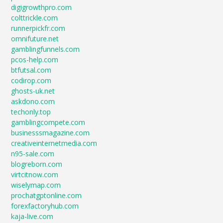
digigrowthpro.com
colttrickle.com
runnerpickfr.com
omnifuture.net
gamblingfunnels.com
pcos-help.com
btfutsal.com
codirop.com
ghosts-uk.net
askdono.com
techonly.top
gamblingcompete.com
businesssmagazine.com
creativeinternetmedia.com
n95-sale.com
blogreborn.com
virtcitnow.com
wiselymap.com
prochatgptonline.com
forexfactoryhub.com
kaja-live.com