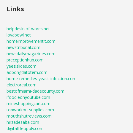
Links
helpdesksoftwares.net
lovabowl.net
homeimprovementit.com
newstribunal.com
newsdailymagazines.com
preceptionhub.com
yeezislides.com
aobongdatotem.com
home-remedies-yeast-infection.com
electroreal.com
bestofmiami-dadecounty.com
ifoodieonyoutube.com
mineshoppingcart.com
topworkoutsupplies.com
mouthshutreviews.com
hirzadesalta.com
digitallifeopoly.com