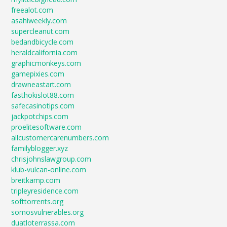
freealot.com
asahiweekly.com
supercleanut.com
bedandbicycle.com
heraldcalifornia.com
graphicmonkeys.com
gamepixies.com
drawneastart.com
fasthokislot88.com
safecasinotips.com
jackpotchips.com
proelitesoftware.com
allcustomercarenumbers.com
familyblogger.xyz
chrisjohnslawgroup.com
klub-vulcan-online.com
breitkamp.com
tripleyresidence.com
softtorrents.org
somosvulnerables.org
duatloterrassa.com