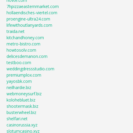
novte.com
7hpizzaeasternmarket.com
hollaendisches-viertel.com
proengine-ultra24.com
lifewithoutlanyards.com
traida.net
kitchandhoney.com
metro-bistro.com
howtosolv.com
delicesdemanon.com
testboo.com
weddingdressstudio.com
premiumplox.com
yayosbk.com
neilhardie.biz
webmoneysurf.biz
kolohebluet.biz
shootermask.biz
busterwheel.biz
shelfari.net
casinorussia.xyz
slotumcasino.xyz