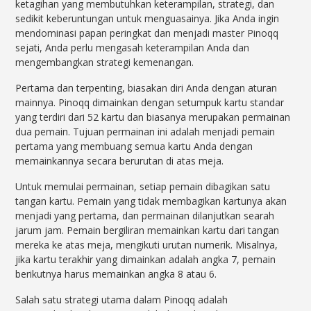
ketagihan yang membutuhkan keterampilan, strategi, dan
sedikit keberuntungan untuk menguasainya. Jika Anda ingin
mendominasi papan peringkat dan menjadi master Pinoqq
sejati, Anda perlu mengasah keterampilan Anda dan
mengembangkan strategi kemenangan.
Pertama dan terpenting, biasakan diri Anda dengan aturan
mainnya. Pinoqq dimainkan dengan setumpuk kartu standar
yang terdiri dari 52 kartu dan biasanya merupakan permainan
dua pemain. Tujuan permainan ini adalah menjadi pemain
pertama yang membuang semua kartu Anda dengan
memainkannya secara berurutan di atas meja.
Untuk memulai permainan, setiap pemain dibagikan satu
tangan kartu. Pemain yang tidak membagikan kartunya akan
menjadi yang pertama, dan permainan dilanjutkan searah
jarum jam. Pemain bergiliran memainkan kartu dari tangan
mereka ke atas meja, mengikuti urutan numerik. Misalnya,
jika kartu terakhir yang dimainkan adalah angka 7, pemain
berikutnya harus memainkan angka 8 atau 6.
Salah satu strategi utama dalam Pinoqq adalah