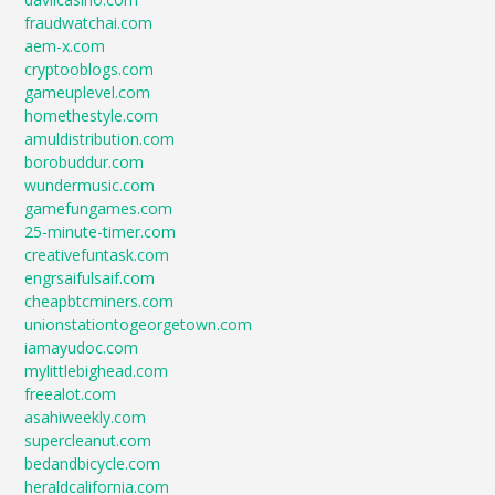
fraudwatchai.com
aem-x.com
cryptooblogs.com
gameuplevel.com
homethestyle.com
amuldistribution.com
borobuddur.com
wundermusic.com
gamefungames.com
25-minute-timer.com
creativefuntask.com
engrsaifulsaif.com
cheapbtcminers.com
unionstationtogeorgetown.com
iamayudoc.com
mylittlebighead.com
freealot.com
asahiweekly.com
supercleanut.com
bedandbicycle.com
heraldcalifornia.com