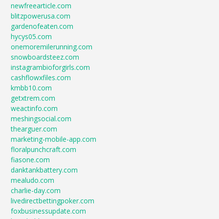
newfreearticle.com
blitzpowerusa.com
gardenofeaten.com
hycys05.com
onemoremilerunning.com
snowboardsteez.com
instagrambioforgirls.com
cashflowxfiles.com
kmbb10.com
getxtrem.com
weactinfo.com
meshingsocial.com
thearguer.com
marketing-mobile-app.com
floralpunchcraft.com
fiasone.com
danktankbattery.com
mealudo.com
charlie-day.com
livedirectbettingpoker.com
foxbusinessupdate.com