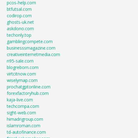
pcos-help.com
btfutsal.com
codirop.com
ghosts-uk.net
askdono.com
techonly.top
gamblingcompete.com
businesssmagazine.com
creativeinternetmedia.com
n95-sale.com
blogreborn.com
virtcitnow.com
wiselymap.com
prochatgptonline.com
forexfactoryhub.com
kaja-live.com
techcompa.com
sight-web.com
himadrigroup.com
islamroman.com
td-autofinance.com