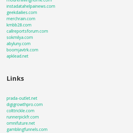
instadatahelpainews.com
geekdailies.com
merchrain.com
kmbb28.com
callreportsforum.com
sokmilya.com
abyluny.com
boomjavtrk.com
apklead.net
Links
prada-outlet.net
digigrowthpro.com
colttrickle.com
runnerpickfr.com
omnifuture.net
gamblingfunnels.com