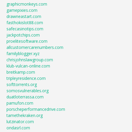
graphicmonkeys.com
gamepixies.com
drawneastart.com
fasthokislot88.com
safecasinotips.com
jackpotchips.com
proelitesoftware.com
allcustomercarenumbers.com
familyblogger.xyz
chrisjohnslawgroup.com
klub-vulcan-online.com
breitkamp.com
tripleyresidence.com
softtorrents.org
somosvulnerables.org
duatloterrassa.com
pamufon.com
porscheperformancedrive.com
tamethekraken.org
lutzinator.com
ondasrl.com