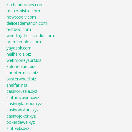
kitchandhoney.com
metro-bistro.com
howtosolv.com
delicesdemanon.com
testboo.com
weddingdressstudio.com
premiumplox.com
yayosbk.com
neilhardie.biz
webmoneysurf.biz
kolohebluet.biz
shootermask.biz
busterwheel.biz
shelfari.net
casinorussia.xyz
slotumcasino.xyz
casinoglamour.xyz
casinodollars.xyz
casinojoker.xyz
pokerdewa.xyz
slot-wiki.xyz