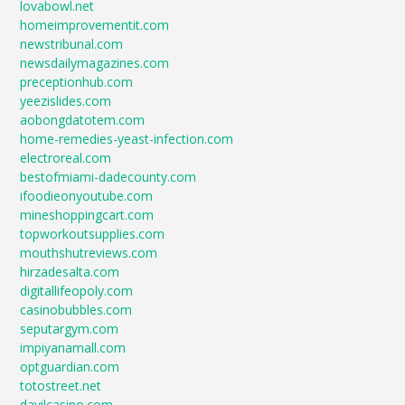
lovabowl.net
homeimprovementit.com
newstribunal.com
newsdailymagazines.com
preceptionhub.com
yeezislides.com
aobongdatotem.com
home-remedies-yeast-infection.com
electroreal.com
bestofmiami-dadecounty.com
ifoodieonyoutube.com
mineshoppingcart.com
topworkoutsupplies.com
mouthshutreviews.com
hirzadesalta.com
digitallifeopoly.com
casinobubbles.com
seputargym.com
impiyanamall.com
optguardian.com
totostreet.net
davilcasino.com