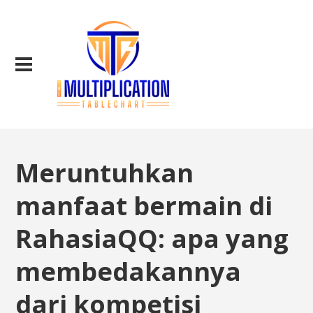
Meruntuhkan
manfaat bermain di
RahasiaQQ: apa yang
membedakannya
dari kompetisi