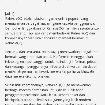
[ad_1]
RahAsiaQQ adalah platform game online populer yang
menawarkan berbagai macam game kepada penggunanya.
Dari poker hingga domino, RahasiaQQ memiliki sesuatu untuk
semua orang. Tapi apa yang membedakan RahAsiaQQ dari
kompetisinya? Mari kita hancurkan manfaat bermain di
RahasiaQQ.
Pertama dan terutama, RahAsiaQQ menawarkan pengalaman
bermain yang aman dan andal. Platform ini menggunakan
teknologi enkripsi canggih untuk melindungi informasi pribadi
dan keuangan penggunanya. Ini berarti bahwa pemain dapat
menikmati permainan favorit mereka tanpa harus khawatir
data mereka dikompromikan.
Selain fitur keamanannya, RahAsiaQQ juga menawarkan
berbagai macam permainan untuk dipilih. Baik Anda
penggemar permainan kartu klasik seperti poker dan
blackjack, atau Anda lebih suka game yang lebih modern
seperti domino dan slot, RahAsiaQQ memiliki sesuatu untuk