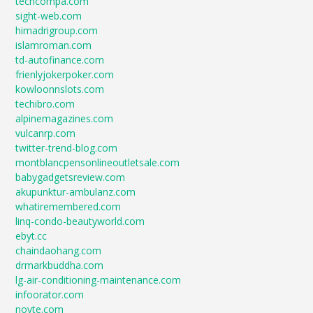
techcompa.com
sight-web.com
himadrigroup.com
islamroman.com
td-autofinance.com
frienlyjokerpoker.com
kowloonnslots.com
techibro.com
alpinemagazines.com
vulcanrp.com
twitter-trend-blog.com
montblancpensonlineoutletsale.com
babygadgetsreview.com
akupunktur-ambulanz.com
whatiremembered.com
linq-condo-beautyworld.com
ebyt.cc
chaindaohang.com
drmarkbuddha.com
lg-air-conditioning-maintenance.com
infoorator.com
novte.com