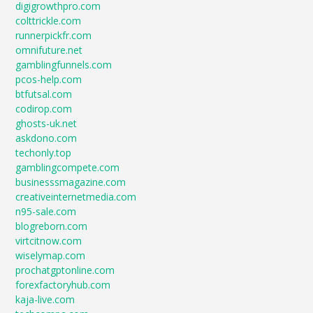
digigrowthpro.com
colttrickle.com
runnerpickfr.com
omnifuture.net
gamblingfunnels.com
pcos-help.com
btfutsal.com
codirop.com
ghosts-uk.net
askdono.com
techonly.top
gamblingcompete.com
businesssmagazine.com
creativeinternetmedia.com
n95-sale.com
blogreborn.com
virtcitnow.com
wiselymap.com
prochatgptonline.com
forexfactoryhub.com
kaja-live.com