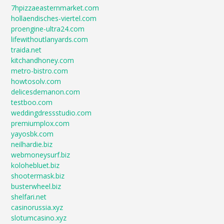
7hpizzaeasternmarket.com
hollaendisches-viertel.com
proengine-ultra24.com
lifewithoutlanyards.com
traida.net
kitchandhoney.com
metro-bistro.com
howtosolv.com
delicesdemanon.com
testboo.com
weddingdressstudio.com
premiumplox.com
yayosbk.com
neilhardie.biz
webmoneysurf.biz
kolohebluet.biz
shootermask.biz
busterwheel.biz
shelfari.net
casinorussia.xyz
slotumcasino.xyz