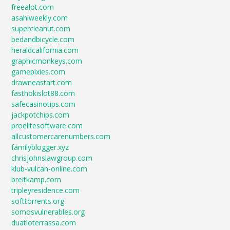
freealot.com
asahiweekly.com
supercleanut.com
bedandbicycle.com
heraldcalifornia.com
graphicmonkeys.com
gamepixies.com
drawneastart.com
fasthokislot88.com
safecasinotips.com
jackpotchips.com
proelitesoftware.com
allcustomercarenumbers.com
familyblogger.xyz
chrisjohnslawgroup.com
klub-vulcan-online.com
breitkamp.com
tripleyresidence.com
softtorrents.org
somosvulnerables.org
duatloterrassa.com