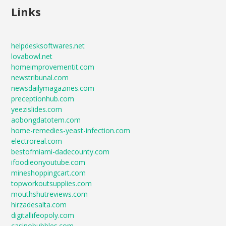
Links
helpdesksoftwares.net
lovabowl.net
homeimprovementit.com
newstribunal.com
newsdailymagazines.com
preceptionhub.com
yeezislides.com
aobongdatotem.com
home-remedies-yeast-infection.com
electroreal.com
bestofmiami-dadecounty.com
ifoodieonyoutube.com
mineshoppingcart.com
topworkoutsupplies.com
mouthshutreviews.com
hirzadesalta.com
digitallifeopoly.com
casinobubbles.com