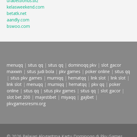
ufabetbonus.biz
kelasweekend.com
betatk.net
aandly.com
bswoo.com
menuqq
|
situs qq
|
situs qq
|
dominoqq pkv
|
slot gacor
maxwin
|
situs judi bola
|
pkv games
|
poker online
|
situs qq
|
situs pkv games
|
murniqq
|
hematqq
|
link slot
|
link slot
|
link slot
|
menuqq
|
murniqq
|
hematqq
|
pkv qq
|
poker
online
|
situs qq
|
situs pkv games
|
situs qq
|
slot gacor
|
slot bet 200
|
majestibet
|
miyaqq
|
gajibet
|
pkvgamesresmi.org
© 2026 Pelajari Alogaritma Kartu Dominoqq di Pkv Games.